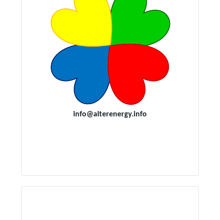
i
nfo@alterenergy.info