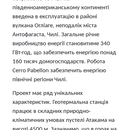
південноамериканському континенті
введена в експлуатацію в районі
вулкана Огліаге, неподалік міста
Антофагаста, Чилі. Загальне річне
виробництво енергії становитиме 340
ГВт·год, що забезпечить енергією понад
160 тисяч домогосподарств. Робота
Cerro Pabellon забезпечить енергією
північні регіони Чилі.
Проект має ряд унікальних
характеристик. Геотермальна станція
працює в складних природно-
кліматичних умовах пустелі Атакама на
висоті 4500 м. Зазначимо, що в горах на