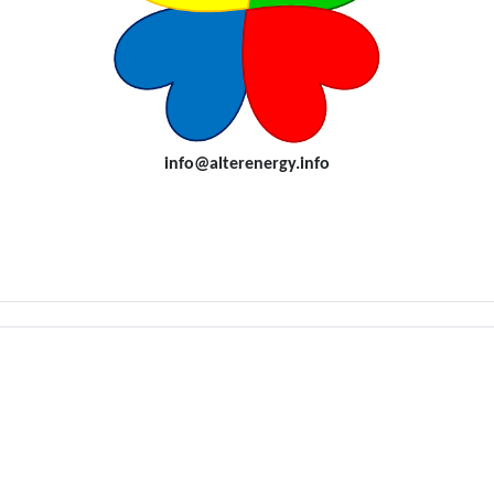
i
nfo@alterenergy.info