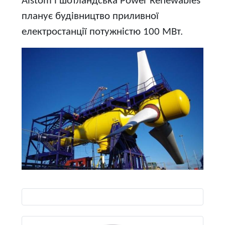
Alstom і шотландська Power Renewables
планує будівництво приливної
електростанції потужністю 100 МВт.
Виберіть свою мову