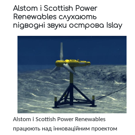
Alstom і Scottish Power
Renewables слухають
підводні звуки острова Islay
Alstom і Scottish Power Renewables
працюють над інноваційним проектом