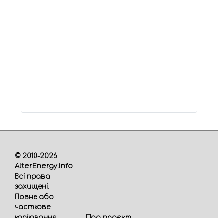
© 2010-2026
AlterEnergy.info
Всі права
захищені.
Повне або
часткове
Про проєкт
копіювання