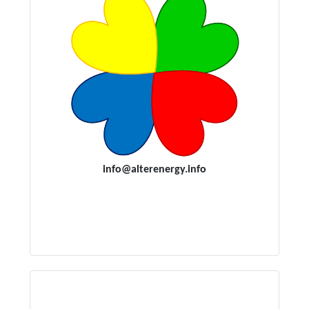
i
nfo@alterenergy.info