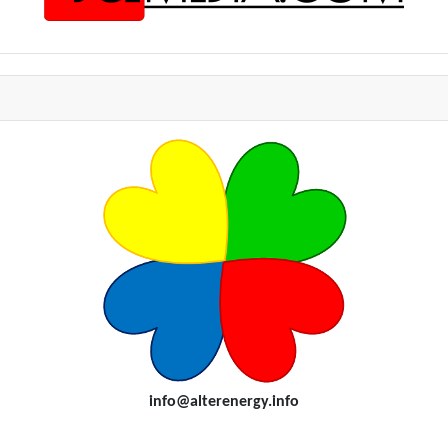
i
nfo@alterenergy.info