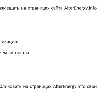
мещать на страницах сайта AlterEnergy.info
ликаций.
ием авторства.
иковать на страницах AlterEnergy.info свои