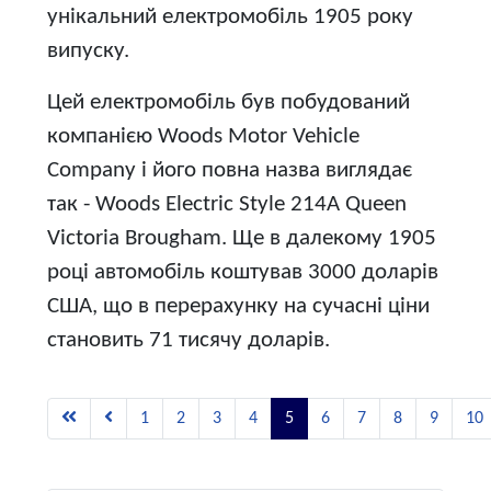
унікальний електромобіль 1905 року
випуску.
Цей електромобіль був побудований
компанією Woods Motor Vehicle
Company і його повна назва виглядає
так - Woods Electric Style 214A Queen
Victoria Brougham. Ще в далекому 1905
році автомобіль коштував 3000 доларів
США, що в перерахунку на сучасні ціни
становить 71 тисячу доларів.
1
2
3
4
5
6
7
8
9
10