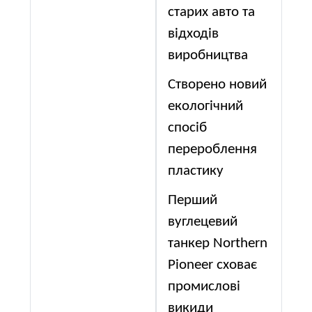
старих авто та
відходів
виробництва
Створено новий
екологічний
спосіб
перероблення
пластику
Перший
вуглецевий
танкер Northern
Pioneer сховає
промислові
викиди