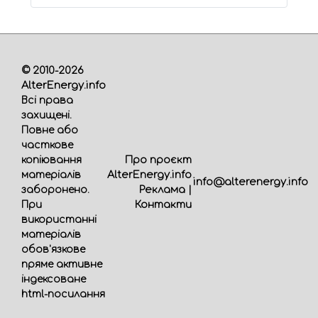
© 2010-2026
AlterEnergy.info
Всі права
захищені.
Повне або
часткове
Про проєкт
копіювання
AlterEnergy.info
матеріалів
info@alterenergy.info
Реклама
|
заборонено.
Контакти
При
використанні
матеріалів
обов'язкове
пряме активне
індексоване
html-посилання