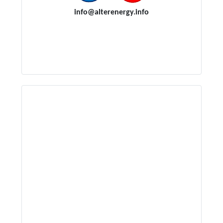
i
nfo@alterenergy.info