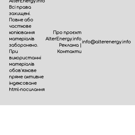
AlterEnergy.info
Всі права
захищені.
Повне або
часткове
Про проєкт
копіювання
AlterEnergy.info
матеріалів
info@alterenergy.info
Реклама
|
заборонено.
Контакти
При
використанні
матеріалів
обов'язкове
пряме активне
індексоване
html-посилання