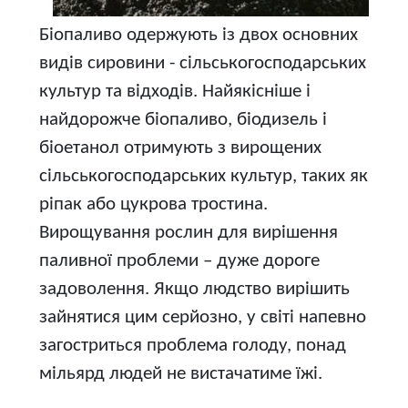
Біопаливо одержують із двох основних
видів сировини - сільськогосподарських
культур та відходів. Найякісніше і
найдорожче біопаливо, біодизель і
біоетанол отримують з вирощених
сільськогосподарських культур, таких як
ріпак або цукрова тростина.
Вирощування рослин для вирішення
паливної проблеми – дуже дороге
задоволення. Якщо людство вирішить
зайнятися цим серйозно, у світі напевно
загостриться проблема голоду, понад
мільярд людей не вистачатиме їжі.