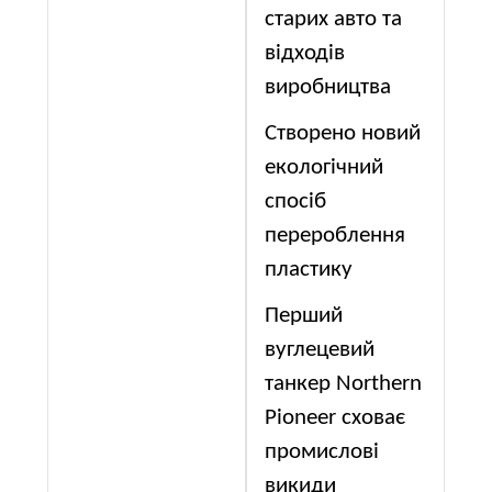
старих авто та
відходів
виробництва
Створено новий
екологічний
спосіб
перероблення
пластику
Перший
вуглецевий
танкер Northern
Pioneer сховає
промислові
викиди