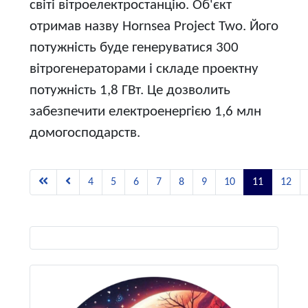
світі вітроелектростанцію. Об'єкт
отримав назву Hornsea Project Two. Його
потужність буде генеруватися 300
вітрогенераторами і складе проектну
потужність 1,8 ГВт. Це дозволить
забезпечити електроенергією 1,6 млн
домогосподарств.
4
5
6
7
8
9
10
11
12
Виберіть свою мову